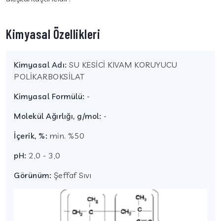
Kimyasal Özellikleri
Kimyasal Adı:
SU KESİCİ KIVAM KORUYUCU
POLİKARBOKSİLAT
Kimyasal Formülü:
-
Molekül Ağırlığı, g/mol:
-
İçerik, %:
min. %50
pH:
2,0 - 3,0
Görünüm:
Şeffaf Sıvı